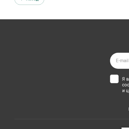
Я 
со
и ц