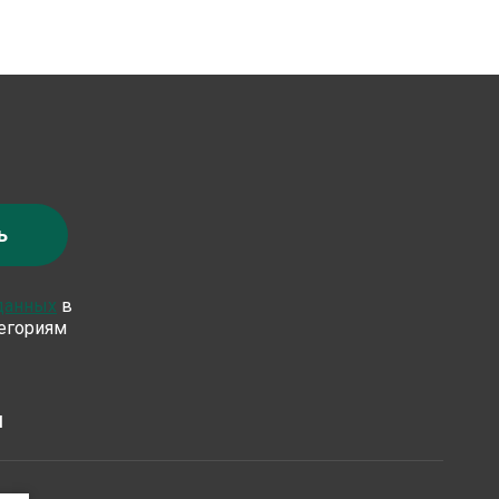
ь
 данных
в
тегориям
Я