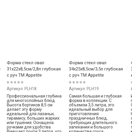
Форма стекл овал
Форма стекл овал
e
31х22х8,5см/2,8л глубокая
34х25х8,5см/3,5л глубокая
с руч ТМ Appetite
с руч ТМ Appetite
Артикул:
PLH18
Артикул:
PLH19
Профессиональная глубина
Самая большая и глубокая
для многослойных блюд.
форма в коллекции. С
Высота бортиков 8,5 см
объемом 3,5 литра, это
делает эту форму
идеальный выбор для
идеальной для лазаньи,
приготовления
тирамису, больших жарких
праздничных блюд,
или тушения. Оснащена
требующих длительного
ручками для удобства.
запекания и большого
Вмещает почти 3 литра, что
количества соуса