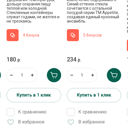
дольше сохраняя пищу
Синий оттенок стекла
теплой или холодной.
сочетается с остальной
Стеклянные контейнеры
посудой серии ТМ Appetite,
служат годами, не желтея и
создавая единый кухонный
не трескаясь.
ансамбль.
4 бонуса
5 бонусов
180
234
р.
р.
Купить в 1 клик
Купить в 1 клик
К сравнению
К сравнению
В избранное
В избранное