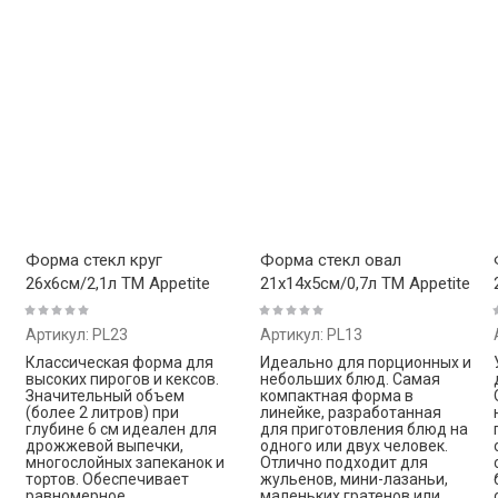
Форма стекл круг
Форма стекл овал
26х6см/2,1л ТМ Appetite
21x14x5см/0,7л ТМ Appetite
Артикул:
PL23
Артикул:
PL13
Классическая форма для
Идеально для порционных и
высоких пирогов и кексов.
небольших блюд. Самая
Значительный объем
компактная форма в
(более 2 литров) при
линейке, разработанная
глубине 6 см идеален для
для приготовления блюд на
дрожжевой выпечки,
одного или двух человек.
многослойных запеканок и
Отлично подходит для
тортов. Обеспечивает
жульенов, мини-лазаньи,
равномерное
маленьких гратенов или