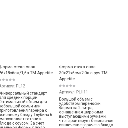
Форма стекл овал
Форма стекл овал
26x18x6см/1,6л ТМ Appetite
30x21x6см/2,0л с руч ТМ
Appetite
Артикул:
PL12
Артикул:
PLH11
Универсальный стандарт
для средних порций.
Большой объем с
Оптимальный объем для
удобством переноски.
небольшой семьи или
Форма на 2 литра,
приготовления гарнира к
оснащенная широкими
основному блюду. Глубина 6
выступающими ручками,
см позволяет готовить
что гарантирует безопасное
блюда с соусом. За счет
извлечение горячего блюда
овальной формы блюдо