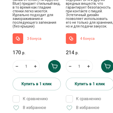
Blue) придает стильный вид,
вредных веществ, что
в то время как гладкие
гарантирует безопасность
стенки легко моются.
при контакте с пищей.
Идеально подходит для
Эстетичный дизайн
замораживания и
позволяет использовать
последующего запекания
его не только для хранения,
(без крышки).
но и для подачи закусок.
3 бонуса
4 бонуса
170
214
р.
р.
Купить в 1 клик
Купить в 1 клик
К сравнению
К сравнению
В избранное
В избранное