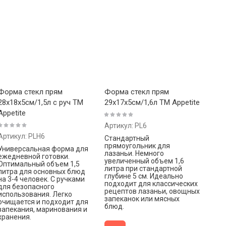
Форма стекл прям
Форма стекл прям
28х18х5см/1,5л с руч ТМ
29х17х5см/1,6л ТМ Appetite
Appetite
Артикул:
PL6
Артикул:
PLH6
Стандартный
прямоугольник для
Универсальная форма для
лазаньи. Немного
ежедневной готовки.
увеличенный объем 1,6
Оптимальный объем 1,5
литра при стандартной
литра для основных блюд
глубине 5 см. Идеально
на 3-4 человек. С ручками
подходит для классических
для безопасного
рецептов лазаньи, овощных
использования. Легко
запеканок или мясных
очищается и подходит для
блюд.
запекания, маринования и
хранения.