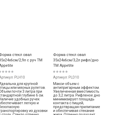
Форма стекл овал
Форма стекл овал
35x24x6см/2,9л с руч ТМ
35x24x6см/3,2л рифл/дно
Appetite
ТМ Appetite
Артикул:
PLH10
Артикул:
PLD10
Идеальна для крупной
Макси-объем с
птицы или мясных рулетов.
антипригарным эффектом.
Объем почти 3 литра при
Увеличенная вместимость
стандартной глубине 6 см.
до 3,2 литра. Рифленое дно
Наличие удобных ручек
минимизирует площадь
обеспечивает легкую и
контакта с пищей,
безопасную
предотвращая прилипание
транспортировку из духовки
и обеспечивая стекание
к столу. Стекло отлично
жира. Отлично подходит