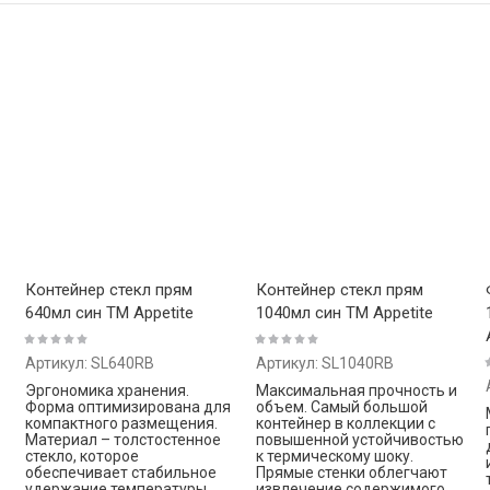
ена - убывание
ена - возрастание
звание - Я-А
звание - А-Я
Контейнер стекл прям
Контейнер стекл прям
640мл син ТМ Appetite
1040мл син ТМ Appetite
Артикул:
SL640RB
Артикул:
SL1040RB
Эргономика хранения.
Максимальная прочность и
Форма оптимизирована для
объем. Самый большой
компактного размещения.
контейнер в коллекции с
Материал – толстостенное
повышенной устойчивостью
стекло, которое
к термическому шоку.
обеспечивает стабильное
Прямые стенки облегчают
удержание температуры,
извлечение содержимого.