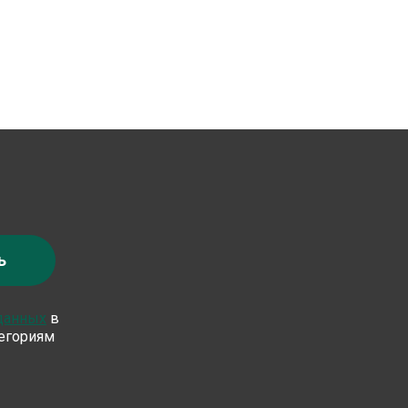
ь
 данных
в
тегориям