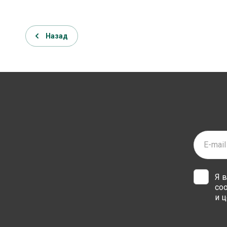
Назад
Я 
со
и ц