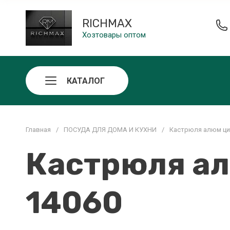
RICHMAX
Хозтовары оптом
КАТАЛОГ
Главная
/
ПОСУДА ДЛЯ ДОМА И КУХНИ
/
Кастрюля алюм цил
Кастрюля ал
14060