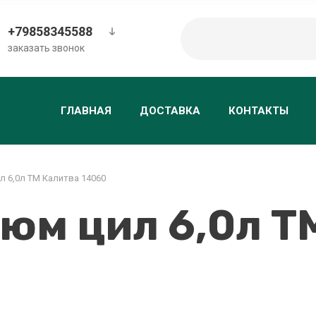
+79858345588
заказать звонок
ГЛАВНАЯ
ДОСТАВКА
КОНТАКТЫ
 6,0л ТМ Калитва 14060
юм цил 6,0л Т