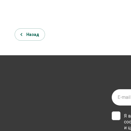
Назад
Я 
со
и ц