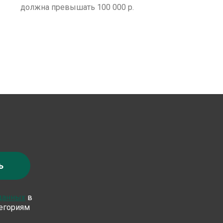
должна превышать 100 000 р.
ь
 данных
в
тегориям