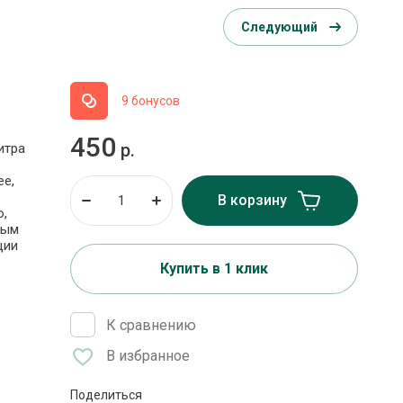
Следующий
9 бонусов
450
р.
итра
ee,
В корзину
о,
ным
ции
Купить в 1 клик
К сравнению
В избранное
Поделиться