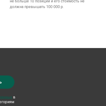
не больше 10 позиций и его стоимость не
должна превышать 100 000 р.
ь
 данных
в
тегориям