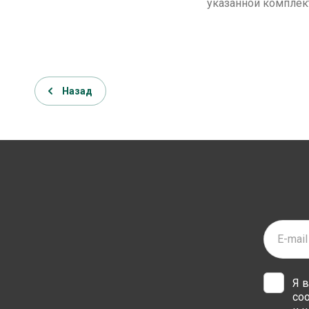
указанной комплек
Назад
Я 
со