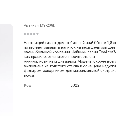
Артикул:
MY-208D
Настоящий гигант для любителей чая! Объем 1,8 л
позволяет заварить напиток на весь день или для
очень большой компании. Чайники серии Tea&coff
как правило, отличаются прочностью и
минималистичным дизайном. Модель, скорее всег
выполнена из толстого стекла и оснащена надеж
фильтром-заварником для максимальной экстрак
вкуса.
5322
Код