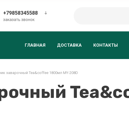
+79858345588
заказать звонок
ГЛАВНАЯ
ДОСТАВКА
КОНТАКТЫ
ник заварочный Tea&coffeе 1800мл MY-208D
рочный Tea&co